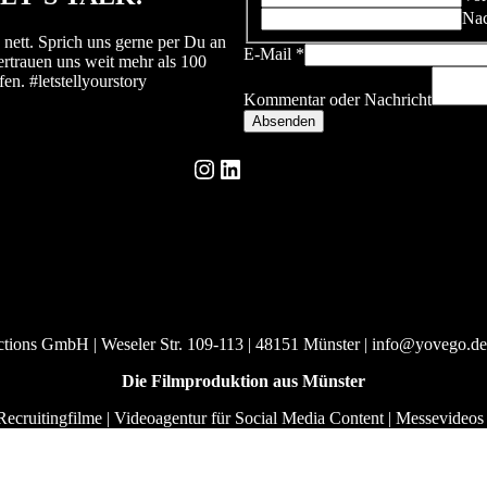
Na
 nett. Sprich uns gerne per Du an
E-Mail
*
ertrauen uns weit mehr als 100
n. #letstellyourstory
Kommentar oder Nachricht
Absenden
Instagram
LinkedIn
ns GmbH | Weseler Str. 109-113 | 48151 Münster | info@yovego.d
Die Filmproduktion aus Münster
Recruitingfilme | Videoagentur für Social Media Content | Messevideos