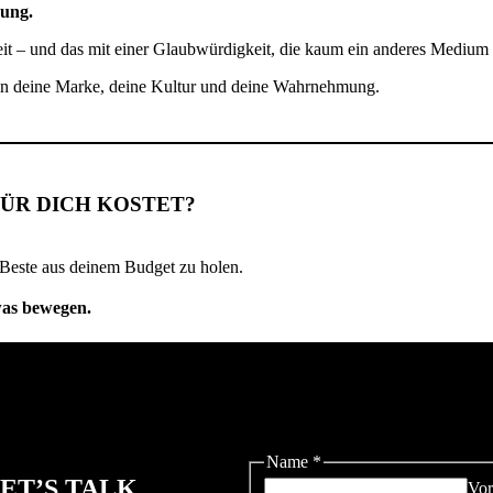
kung.
t – und das mit einer Glaubwürdigkeit, die kaum ein anderes Medium e
on in deine Marke, deine Kultur und deine Wahrnehmung.
FÜR DICH KOSTET?
s Beste aus deinem Budget zu holen.
was bewegen.
Name
*
ET’S TALK.
Vo