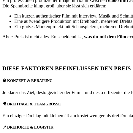
Ein professionell produzierter Imagefilm kann zwischen
6.000 und 5
Die Spannbreite klingt groß, aber sie lässt sich erklären:
Ein kurzer, authentischer Film mit Interview, Musik und Schnitt
Eine aufwendigere Produktion mit Drehbuch, mehreren Dreht
Ein großes Markenprojekt mit Schauspielern, mehreren Drehort
Aber: Preis ist nicht alles. Entscheidend ist,
was du mit dem Film err
DIESE FAKTOREN BEEINFLUSSEN DEN PREIS
🧠 KONZEPT & BERATUNG
Je klarer das Ziel, desto gezielter der Film – und desto effizienter
🎥 DREHTAGE & TEAMGRÖSSE
Ein einziger Drehtag mit kleinem Team kostet weniger als drei Drehtag
📍 DREHORTE & LOGISTIK