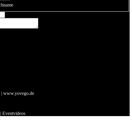
chname
e | www.yovego.de
 | Eventvideos