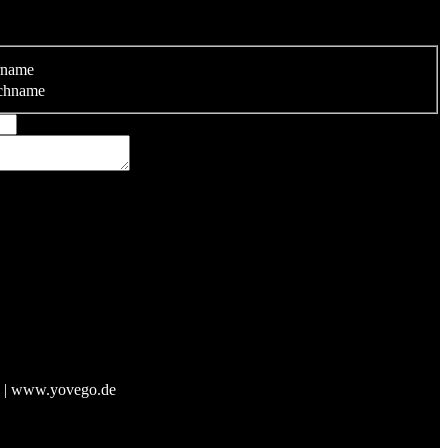
rname
chname
e | www.yovego.de