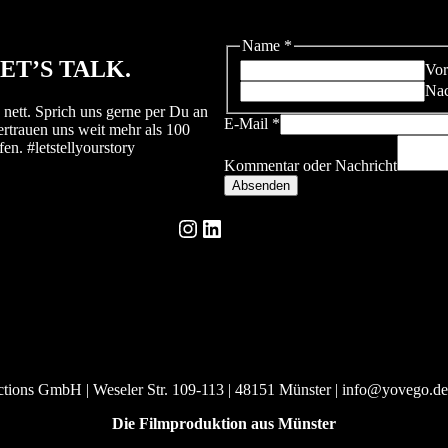
Name
*
ET’S TALK.
Vo
Na
 nett. Sprich uns gerne per Du an
E-Mail
*
ertrauen uns weit mehr als 100
n. #letstellyourstory
Kommentar oder Nachricht
Absenden
Instagram
LinkedIn
ns GmbH | Weseler Str. 109-113 | 48151 Münster | info@yovego.d
Die Filmproduktion aus Münster