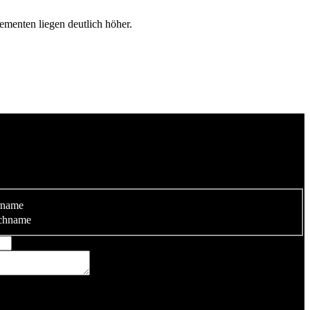
menten liegen deutlich höher.
rname
chname