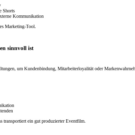
y
e Shorts
 externe Kommunikation
les Marketing-Tool.
n sinnvoll ist
staltungen, um Kundenbindung, Mitarbeiterloyalität oder Markenwahrn
ikation
itenden
transportiert ein gut produzierter Eventfilm.